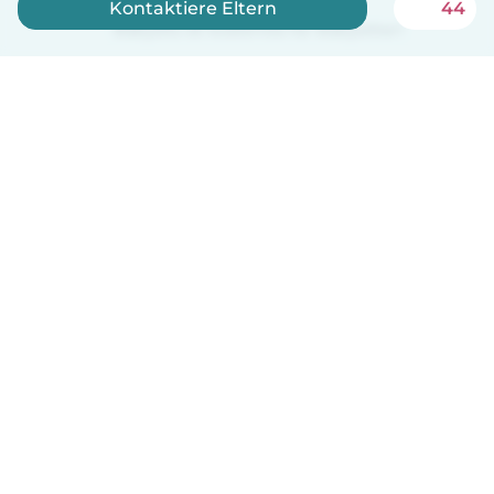
Kontaktiere Eltern
44
Babysits ist kostenlos für Babysitter!
Deutsch
So funktionierts
Hilfe
Bedingungen & Datenschutz
Preise
Impressum
Babysits für Berufstätige
Community Leitfaden