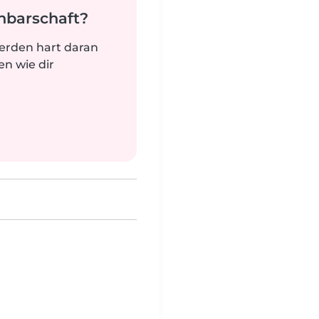
hbarschaft?
werden hart daran
n wie dir