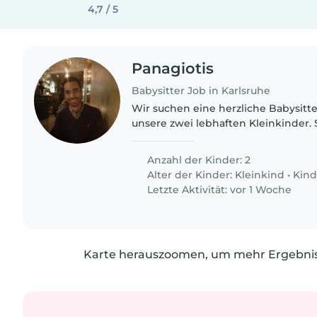
4,7 / 5
Panagiotis
Babysitter Job in Karlsruhe
Wir suchen eine herzliche Babysitte
unsere zwei lebhaften Kleinkinder. S
und lieben es zu spielen und zu qua
jemand, der Englisch..
Anzahl der Kinder: 2
Alter der Kinder:
Kleinkind
•
Kind
Letzte Aktivität: vor 1 Woche
Karte herauszoomen, um mehr Ergebniss