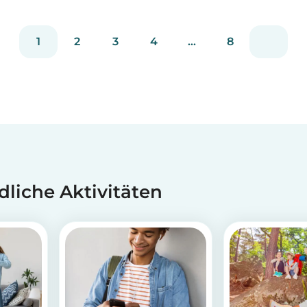
einen...
1
2
3
4
...
8
dliche Aktivitäten