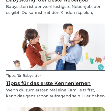
Babysitten ist der wohl lustigste Nebenjob, den
es gibt! Du kannst mit den Kindern spielen,
malen, tanzen und dich sogar erholen, wenn sie
im Bett sind. Besonders Babysits erleichtert dir
diese Tätigkeit, da du dir die Familien für die d...
Tipps für Babysitter
Tipps für das erste Kennenlernen
Wenn du zum ersten Mal eine Familie triffst,
kann das ganz schön aufregend sein. Hier haben
wir ein paar Tipps für dich gesammelt, wie du
einen guten Eindruck machst und möglichst viel