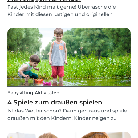
Fast jedes Kind malt gerne! Überrasche die
Kinder mit diesen lustigen und originellen
Malvorlagen, die Sie ausmalen können. Babysits
bietet eine Sammlung der verschiedensten
lustigen Malvorlagen für Kinder jeden Alters.
Malen ist nicht n...
Babysitting-Aktivitäten
4 Spiele zum draußen spielen
Ist das Wetter schön? Dann geh raus und spiele
draußen mit den Kindern! Kinder neigen zu
Langeweile, wenn sie den ganzen Tag im Haus
eingesperrt sind. Die große offene Fläche