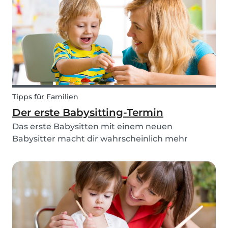
erlaubt es Kindern, herumzurennen und sich mit
aktiveren Spiel...
Tipps für Familien
Der erste Babysitting-Termin
Das erste Babysitten mit einem neuen
Babysitter macht dir wahrscheinlich mehr
Sorgen als deinem Kind. Nimm dir daran ein
Beispiel, bleib ruhig und lass den Dingen ihren
Lauf. Weil das aber leichter gesagt als getan ist,
haben wir hier 5...