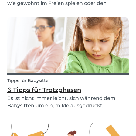
wie gewohnt im Freien spielen oder den
geplanten Ausflug unternehmen. An diesen
Tagen sitzt man oft stundenlang am
Frühstückstisch und wird sich gemeinsam nicht
einig, was man denn stattdesse...
Tipps für Babysitter
6 Tipps für Trotzphasen
Es ist nicht immer leicht, sich während dem
Babysitten um ein, milde ausgedrückt,
turbulentes Kind zu kümmern. Besonders
schwer wird es, wenn dieses Kind die
Abwesenheit seiner oder ihrer Eltern nutzt, um
die Geduld des Babysitters und s...