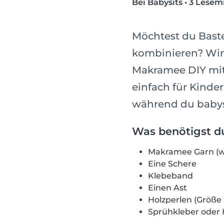
Bei Babysits
•
3 Lesem
Möchtest du Bast
kombinieren? Wir 
Makramee DIY mit u
einfach für Kinder
während du babysi
Was benötigst d
Makramee Garn (w
Eine Schere
Klebeband
Einen Ast
Holzperlen (Größ
Sprühkleber oder 