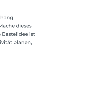
ehang
 Mache dieses
 Bastelidee ist
vität planen,