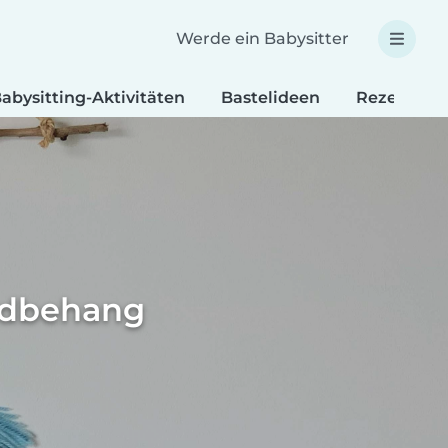
Werde ein Babysitter
abysitting-Aktivitäten
Bastelideen
Rezepte fü
ndbehang