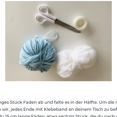
ges Stück Faden ab und falte es in der Hälfte. Um die 
n wir, jedes Ende mit Klebeband an deinem Tisch zu bef
 du 15 cm lange Fäden, etwa sechzig Stück, die du nac