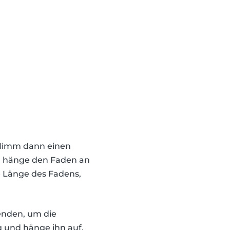
t. Nimm dann einen
nd hänge den Faden an
ie Länge des Fadens,
enden, um die
g und hänge ihn auf,