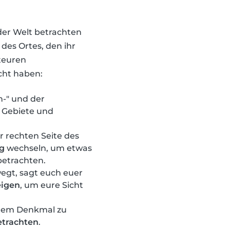
 der Welt betrachten
es Ortes, den ihr
 teuren
cht haben:
n-" und der
 Gebiete und
r rechten Seite des
ng
wechseln, um etwas
betrachten.
wegt, sagt euch euer
eigen
, um eure Sicht
 dem Denkmal zu
etrachten
.