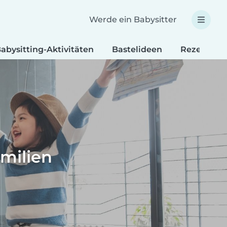
Werde ein Babysitter
abysitting-Aktivitäten
Bastelideen
Rezepte fü
amilien