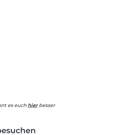
önnt es euch
hier
besser
 besuchen