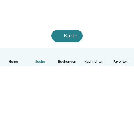
Karte
Home
Suche
Buchungen
Nachrichten
Favoriten
Deutsch
So funktionierts
Hilfe
Bedingungen & Datenschutz
Preise
Impressum