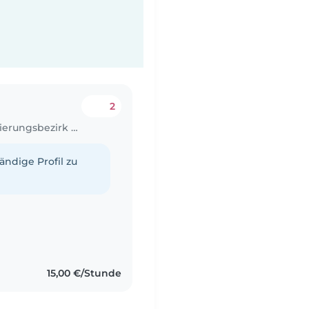
2
Babysitter Job in Heinersreuth (Regierungsbezirk Oberpfalz)
tändige Profil zu
15,00 €/Stunde