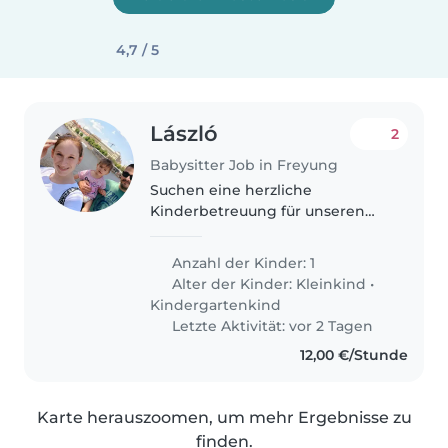
4,7 / 5
László
2
Babysitter Job in Freyung
Suchen eine herzliche
Kinderbetreuung für unseren
lebhaften 2-Jährigen, der gerne
spielt und lacht. Unsere
Anzahl der Kinder: 1
Betreuung sucht jemand mit
Alter der Kinder:
Kleinkind
•
Deutsch und eventuell
Kindergartenkind
Ungarischkenntnis der mit..
Letzte Aktivität: vor 2 Tagen
12,00 €/Stunde
Karte herauszoomen, um mehr Ergebnisse zu
finden.