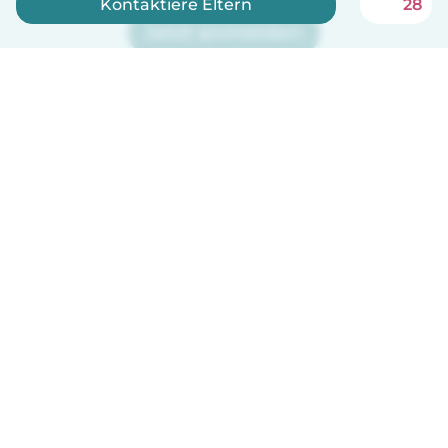
Kontaktiere Eltern
28
Jetzt anmelden
Babysits ist kostenlos für Babysitter!
Deutsch
So funktionierts
Hilfe
Bedingungen & Datenschutz
Preise
Impressum
Babysits für Berufstätige
Community Leitfaden