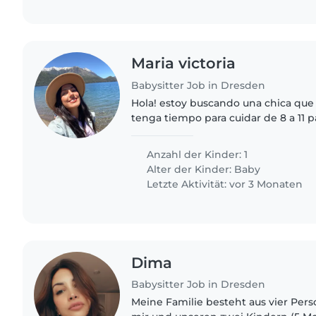
Maria victoria
Babysitter Job in Dresden
Hola! estoy buscando una chica que
tenga tiempo para cuidar de 8 a 11 p
pequeña de 5 meses por las mañanas
semana. Seria ideal..
Anzahl der Kinder: 1
Alter der Kinder:
Baby
Letzte Aktivität: vor 3 Monaten
Dima
Babysitter Job in Dresden
Meine Familie besteht aus vier Pe