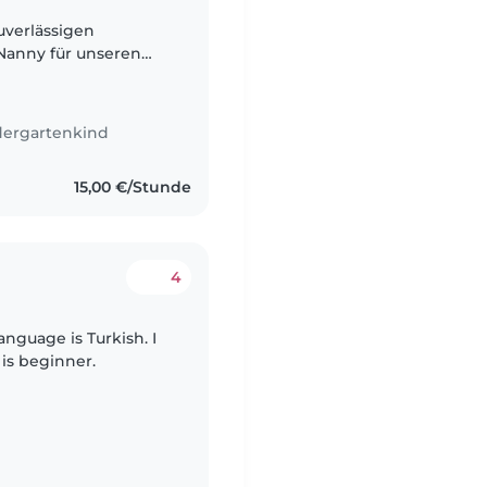
uverlässigen
 Nanny für unseren
chen Sohn. Er ist im
dergartenkind
15,00 €/Stunde
4
anguage is Turkish. I
is beginner.