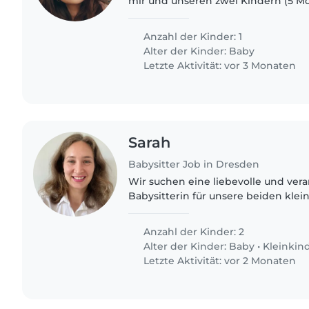
mir und unseren zwei Kindern (5 Mo
Mein älteres Kind (2,5 Jahre) geht in
jüngere (5 Monate)..
Anzahl der Kinder: 1
Alter der Kinder:
Baby
Letzte Aktivität: vor 3 Monaten
Sarah
Babysitter Job in Dresden
Wir suchen eine liebevolle und ver
Babysitterin für unsere beiden kle
(fast 8 Monate) und Alma (22 Monate
sind neugierig, ruhig..
Anzahl der Kinder: 2
Alter der Kinder:
Baby
•
Kleinkin
Letzte Aktivität: vor 2 Monaten