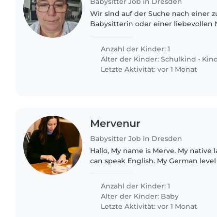
Babysitter Job in Dresden
Wir sind auf der Suche nach einer z
Babysitterin oder einer liebevollen
neugierigen, kreativen und freundli
Vorschul- und Grundschulalter...
Anzahl der Kinder: 1
Alter der Kinder:
Schulkind
•
Kin
Letzte Aktivität: vor 1 Monat
Mervenur
Babysitter Job in Dresden
Hallo, My name is Merve. My native l
can speak English. My German level 
Anzahl der Kinder: 1
Alter der Kinder:
Baby
Letzte Aktivität: vor 1 Monat