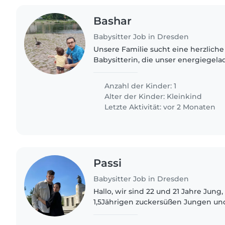
Bashar
Babysitter Job in Dresden
Unsere Familie sucht eine herzliche
Babysitterin, die unser energiegela
neugieriges Kleinkind liebevoll be
uns jemanden, die..
Anzahl der Kinder: 1
Alter der Kinder:
Kleinkind
Letzte Aktivität: vor 2 Monaten
Passi
Babysitter Job in Dresden
Hallo, wir sind 22 und 21 Jahre Jung
1,5Jährigen zuckersüßen Jungen und
Eltern. Wir suchen nach einen Babys
auswärts etwas alleine..