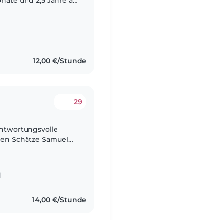
nate und 2,5 Jahre alt
 die Kita, und das
12,00 €/Stunde
29
antwortungsvolle
inen Schätze Samuel
) . Unsere Kinder
d
14,00 €/Stunde