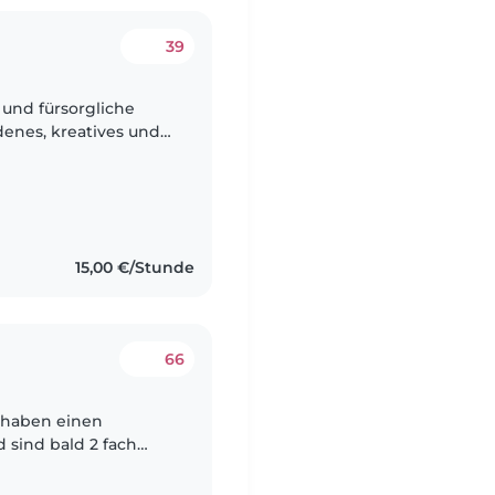
39
 und fürsorgliche
denes, kreatives und
treut. Wir wünschen
15,00 €/Stunde
66
, haben einen
 sind bald 2 fach
itter, damit wir mal