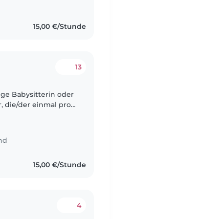
15,00 €/Stunde
13
, die/der einmal pro
 um mit meiner 5-
nd
15,00 €/Stunde
4