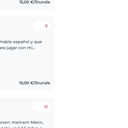
15,00 €/Stunde
6
 hable español y que
ara jugar con mi
 de 2 o 3 veces por
10,00 €/Stunde
12
rsonen: meinem Mann,