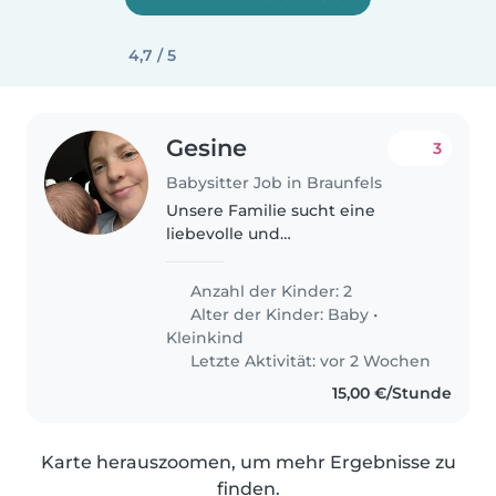
4,7 / 5
Gesine
3
Babysitter Job in Braunfels
Unsere Familie sucht eine
liebevolle und
verantwortungsbewusste
Babysitter, Nanny oder
Anzahl der Kinder: 2
Tagesmutter für unsere zwei
Alter der Kinder:
Baby
•
lebhaften Kinder, ein Baby und
Kleinkind
einen Kleinkind. Besonders
Letzte Aktivität: vor 2 Wochen
unser 2,5..
15,00 €/Stunde
Karte herauszoomen, um mehr Ergebnisse zu
finden.