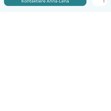
Kontaktiere Anna-Lena
1
Deutsch
So funktionierts
Hilfe
Bedingungen & Datenschutz
Preise
Impressum
Babysits für Berufstätige
Community Leitfaden