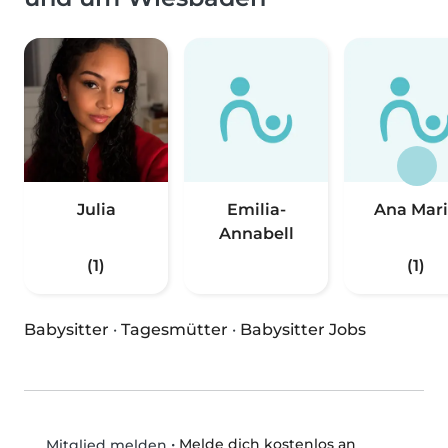
Julia
Emilia-
Ana Mar
Annabell
(1)
(1)
Babysitter
·
Tagesmütter
·
Babysitter Jobs
•
Melde dich kostenlos an
Mitglied melden