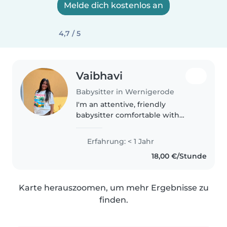
Melde dich kostenlos an
4,7 / 5
Vaibhavi
Babysitter in Wernigerode
I'm an attentive, friendly
babysitter comfortable with
babies and toddlers. Passionate
about playful activities like
Erfahrung: < 1 Jahr
games, I also love pets and light
18,00 €/Stunde
cooking. Currently pursuing
higher..
Karte herauszoomen, um mehr Ergebnisse zu
finden.