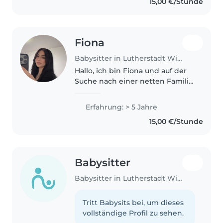
15,00 €/Stunde
Fiona
Babysitter in Lutherstadt Wittenberg
Hallo, ich bin Fiona und auf der
Suche nach einer netten Familie,
die ich als Babysitterin
unterstützen darf. Zurzeit
Erfahrung: > 5 Jahre
befinde ich mich in der
15,00 €/Stunde
Ausbildung zur Pflegefachkraft,
wodurch..
Babysitter
Babysitter in Lutherstadt Wittenberg
Tritt Babysits bei, um dieses
vollständige Profil zu sehen.