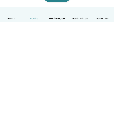
Home
Suche
Buchungen
Nachrichten
Favoriten
Deutsch
So funktionierts
Hilfe
Bedingungen & Datenschutz
Preise
Impressum
Babysits für Berufstätige
Community Leitfaden
© Babysits B.V.