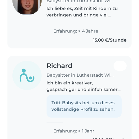
Babysitter in Lutherstadt Wittenberg
Ich liebe es, Zeit mit Kindern zu
verbringen und bringe viel
Energie und Kreativität mit. Mit 4
Jahren Erfahrung in der
Erfahrung: > 4 Jahre
Betreuung von Babys und
15,00 €/Stunde
Kleinkindern hebe ich gerne
durch Vorlesen..
Richard
Babysitter in Lutherstadt Wittenberg
Ich bin ein kreativer,
gesprächiger und einfühlsamer
Teenager mit 1 Jahr Erfahrung als
Babysitter. Ich habe Kenntnisse
Tritt Babysits bei, um dieses
im Umgang mit Kindern
vollständige Profil zu sehen.
verschiedener Altersgruppen,
einschließlich..
Erfahrung: > 1 Jahr