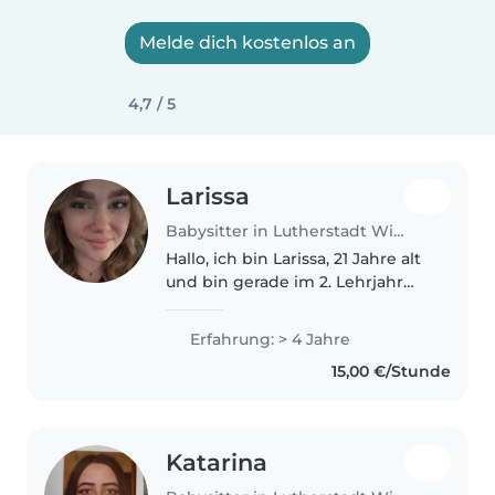
Melde dich kostenlos an
4,7 / 5
Larissa
Babysitter in Lutherstadt Wittenberg
Hallo, ich bin Larissa, 21 Jahre alt
und bin gerade im 2. Lehrjahr
vom Erzieher tätig. Ich habe ein
Praktikum in einer Kita
Erfahrung: > 4 Jahre
absolviert mit über 800 Stunden
15,00 €/Stunde
und im Hort war ich auch..
Katarina