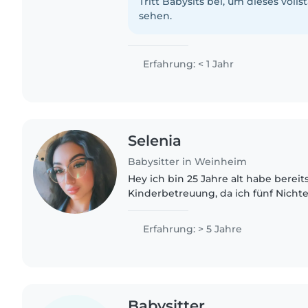
darauf, euch..
Tritt Babysits bei, um dieses volls
sehen.
Erfahrung: < 1 Jahr
Selenia
Babysitter in Weinheim
Hey ich bin 25 Jahre alt habe bereit
Kinderbetreuung, da ich fünf Nich
regelmäßig auf sie aufpasse. Dadurc
Umgang mit Kindern lernen..
Erfahrung: > 5 Jahre
Babysitter