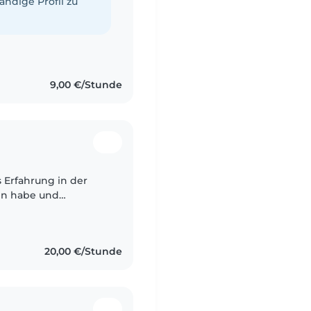
tändige Profil zu
9,00 €/Stunde
s Erfahrung in der
ten habe und
h konnte ich viel im
20,00 €/Stunde