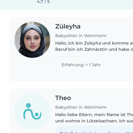
4,7 / 5
Züleyha
Babysitter in Weinheim
Hallo, ich bin Züleyha und komme aus der Türkei. Von
Beruf bin ich Zahnärztin und habe 
Erfahrung, davon fast 1 Jahr in der
Ich arbeite sehr..
Erfahrung: < 1 Jahr
Theo
Babysitter in Weinheim
Hallo liebe Eltern, mein Name ist The
und wohne in Lützelsachsen. Ich s
eine neue Herausforderung als Baby