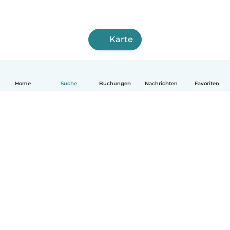
Karte
Home
Suche
Buchungen
Nachrichten
Favoriten
Deutsch
So funktionierts
Hilfe
Bedingungen & Datenschutz
Preise
Impressum
Babysits für Berufstätige
Community Leitfaden