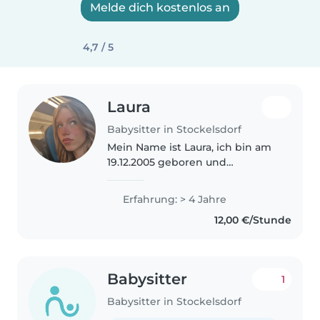
Melde dich kostenlos an
4,7 / 5
Laura
Babysitter in Stockelsdorf
Mein Name ist Laura, ich bin am
19.12.2005 geboren und
absolviere derzeit eine
Ausbildung zur
Erfahrung: > 4 Jahre
sozialpädagogischen Assistentin.
12,00 €/Stunde
Die Arbeit mit Kindern bereitet
mir große Freude, und..
Babysitter
1
Babysitter in Stockelsdorf