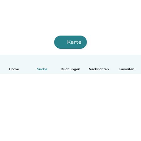
Karte
Home
Suche
Buchungen
Nachrichten
Favoriten
Deutsch
So funktionierts
Hilfe
Bedingungen & Datenschutz
Preise
Impressum