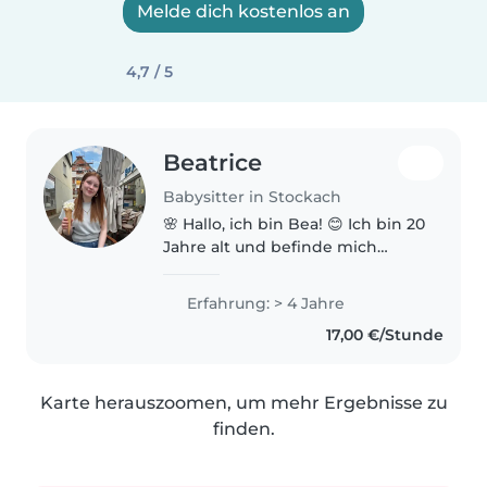
Melde dich kostenlos an
4,7 / 5
Beatrice
Babysitter in Stockach
🌸 Hallo, ich bin Bea! 😊 Ich bin 20
Jahre alt und befinde mich
aktuell im Anerkennungsjahr zur
staatlich anerkannten Erzieherin.
Erfahrung: > 4 Jahre
Ich habe bereits drei Jahre im
17,00 €/Stunde
Kindergarten und ein..
Karte herauszoomen, um mehr Ergebnisse zu
finden.