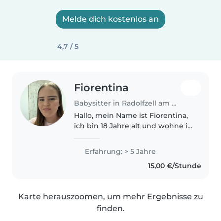
Melde dich kostenlos an
4,7 / 5
Fiorentina
Babysitter in Radolfzell am Bodensee
Hallo, mein Name ist Fiorentina,
ich bin 18 Jahre alt und wohne in
Radolfzell am Bodensee. Ich bin
eine aufgeschlossene,
Erfahrung: > 5 Jahre
zuverlässige und freundliche
15,00 €/Stunde
Person. Ich habe schon
mehrere..
Karte herauszoomen, um mehr Ergebnisse zu
finden.