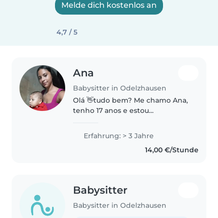
Melde dich kostenlos an
4,7 / 5
Ana
Babysitter in Odelzhausen
Olá 👋tudo bem? Me chamo Ana,
tenho 17 anos e estou
procurando uma oportunidade
como babá. Tenho experiência
Erfahrung: > 3 Jahre
com crianças, sou responsável,
14,00 €/Stunde
cuidadosa e também sou mãe de
um bebê de..
Babysitter
Babysitter in Odelzhausen