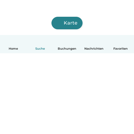
Karte
Home
Suche
Buchungen
Nachrichten
Favoriten
Deutsch
So funktionierts
Hilfe
Bedingungen & Datenschutz
Preise
Impressum
Babysits für Berufstätige
Community Leitfaden