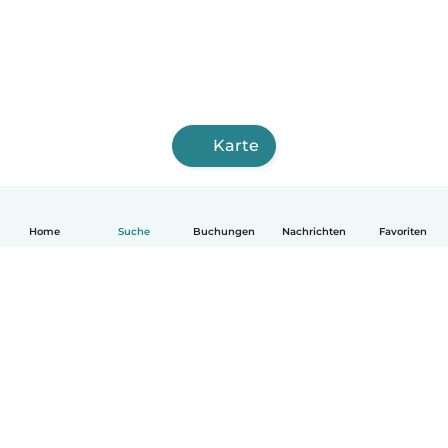
Karte
Home
Suche
Buchungen
Nachrichten
Favoriten
Deutsch
So funktionierts
Hilfe
Bedingungen & Datenschutz
Preise
Impressum