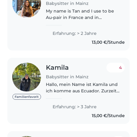
Babysitter in Mainz
My name is Tan and I use to be
Au-pair in France and in
Germany I used to take care of 11
year old boy and 5 year old twins
Erfahrung: > 2 Jahre
girls so I know how to keep
13,00 €/Stunde
children entertained
Kamila
4
Babysitter in Mainz
Hallo, mein Name ist Kamila und
ich komme aus Ecuador. Zurzeit
besuche ich einen
Familienfavorit
vorbereitenden Deutschkurs an
Erfahrung: > 3 Jahre
der Universität, um anschließend
15,00 €/Stunde
ein Masterstudium im Bereich
Rechtswissenschaften..