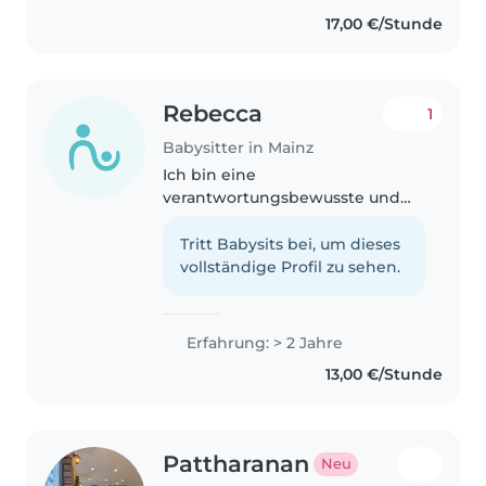
17,00 €/Stunde
Rebecca
1
Babysitter in Mainz
Ich bin eine
verantwortungsbewusste und
fröhliche Schülerin mit 3 Jahren
Erfahrung in der
Tritt Babysits bei, um dieses
Kinderbetreuung. Ich habe
vollständige Profil zu sehen.
Erfahrung mit Babys,
Kleinkindern, Vorschulkindern
und Grundschulkindern...
Erfahrung: > 2 Jahre
13,00 €/Stunde
Pattharanan
Neu