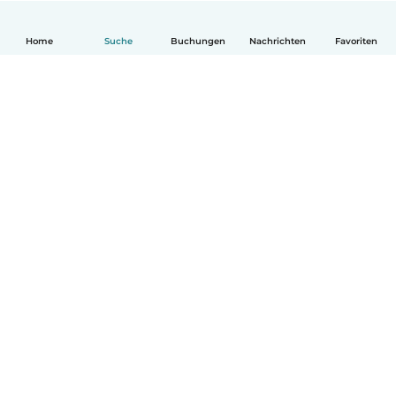
Home
Suche
Buchungen
Nachrichten
Favoriten
Deutsch
So funktionierts
Hilfe
Bedingungen & Datenschutz
Preise
Impressum
Babysits für Berufstätige
Community Leitfaden
© Babysits B.V.