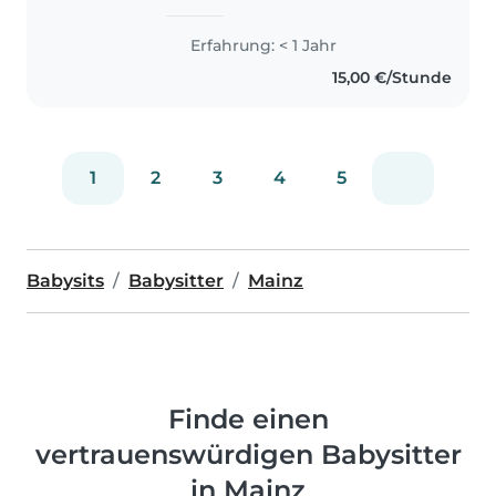
freundliche, offene und
zuverlässige Person, die gerne
Erfahrung: < 1 Jahr
Verantwortung übernimmt. In
15,00 €/Stunde
meiner Freizeit lese ich gerne,
gehe spazieren,..
1
2
3
4
5
Babysits
Babysitter
Mainz
Finde einen
vertrauenswürdigen Babysitter
in Mainz