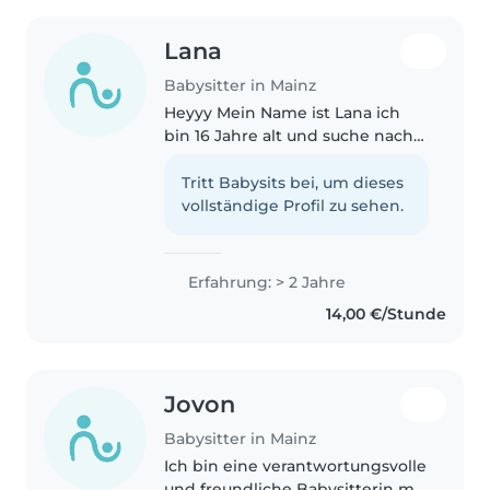
Lana
Babysitter in Mainz
Heyyy Mein Name ist Lana ich
bin 16 Jahre alt und suche nach
einem Job ich habe viel
Erfahrung mit Kindern. Ich habe
Tritt Babysits bei, um dieses
auch ein Praktikum im
vollständige Profil zu sehen.
Kindergarten gemacht. Ich
würde mich sehr..
Erfahrung: > 2 Jahre
14,00 €/Stunde
Jovon
Babysitter in Mainz
Ich bin eine verantwortungsvolle
und freundliche Babysitterin mit