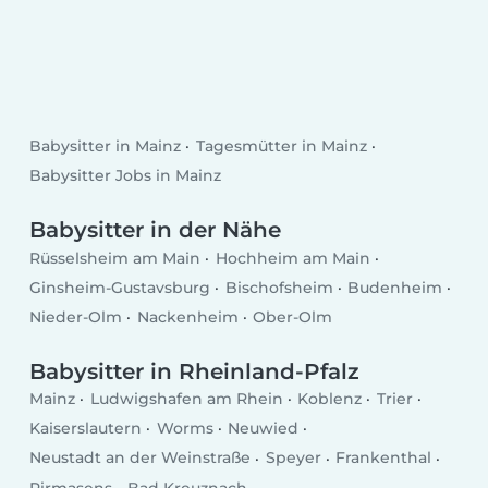
Babysitter in Mainz
Tagesmütter in Mainz
Babysitter Jobs in Mainz
Babysitter in der Nähe
Rüsselsheim am Main
Hochheim am Main
Ginsheim-Gustavsburg
Bischofsheim
Budenheim
Nieder-Olm
Nackenheim
Ober-Olm
Babysitter in Rheinland-Pfalz
Mainz
Ludwigshafen am Rhein
Koblenz
Trier
Kaiserslautern
Worms
Neuwied
Neustadt an der Weinstraße
Speyer
Frankenthal
Pirmasens
Bad Kreuznach