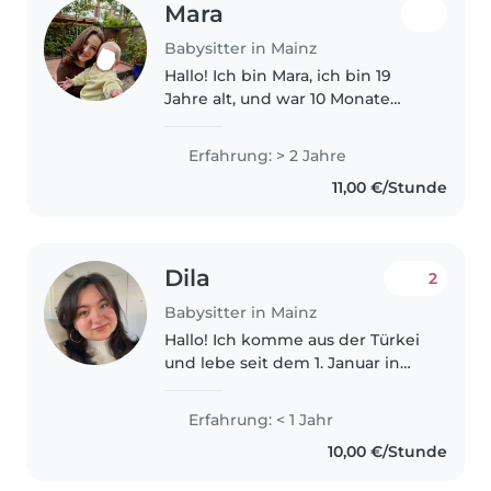
Mara
Babysitter in Mainz
Hallo! Ich bin Mara, ich bin 19
Jahre alt, und war 10 Monate
Aupair und habe auf einen jetzt
13 Monate alten, einen
Erfahrung: > 2 Jahre
dreijährigen und einen
11,00 €/Stunde
fünfjährigen aufgepasst. Vor
kurzem bin ich..
Dila
2
Babysitter in Mainz
Hallo! Ich komme aus der Türkei
und lebe seit dem 1. Januar in
Deutschland. Auch wenn ich
noch keine offizielle Erfahrung
Erfahrung: < 1 Jahr
als Babysitterin habe, habe ich
10,00 €/Stunde
mich oft und gerne um die..