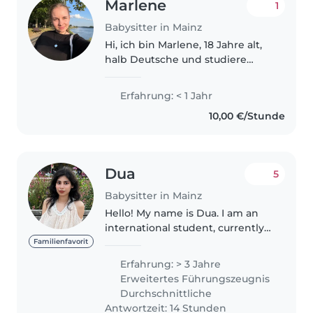
Marlene
1
Babysitter in Mainz
Hi, ich bin Marlene, 18 Jahre alt,
halb Deutsche und studiere
momentan in Mainz. Mir hat es
schon immer gefallen, mit
Erfahrung: < 1 Jahr
Kindern zu spielen, zu sprechen
10,00 €/Stunde
und Zeit mit ihnen zu
verbringen...
Dua
5
Babysitter in Mainz
Hello! My name is Dua. I am an
international student, currently
studying master's in English
Familienfavorit
Literature and Culture from
Erfahrung: > 3 Jahre
Johannes Gutenberg University
Erweitertes Führungszeugnis
in Mainz. I am a hardworking..
Durchschnittliche
Antwortzeit: 14 Stunden