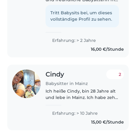
zwei Jahren Erfahrung in der
Betreuung von Kindern aller
Tritt Babysits bei, um dieses
Altersgruppen, von Babys bis zu
vollständige Profil zu sehen.
Grundschülern. Ich liebe..
Erfahrung: > 2 Jahre
16,00 €/Stunde
Cindy
2
Babysitter in Mainz
Ich heiße Cindy, bin 28 Jahre alt
und lebe in Mainz. Ich habe zehn
Jahre Erfahrung mit Kindern von
der Geburt bis zum 14.
Erfahrung: > 10 Jahre
Lebensjahr. Ich fühle mich sehr
15,00 €/Stunde
wohl mit ihnen, unterstütze..