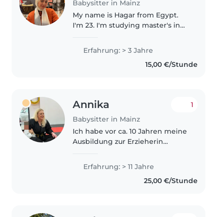
Babysitter in Mainz
My name is Hagar from Egypt.
I'm 23. I'm studying master's in
English literature and culture in
Mainz. I worked as an English
Erfahrung: > 3 Jahre
teacher at a primary school in
15,00 €/Stunde
Poland. I have an intensive..
Annika
1
Babysitter in Mainz
Ich habe vor ca. 10 Jahren meine
Ausbildung zur Erzieherin
abgeschlossen. Meine praktische
Erfahrung habe ich vor allem in
Erfahrung: > 11 Jahre
Kitas und Krippen gesammelt.
25,00 €/Stunde
Nebenbei habe ich unter
anderem..