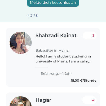
Melde dich kostenlos an
4,7 / 5
Shahzadi Kainat
3
Babysitter in Mainz
Hello! I am a student studying in
university of Mainz. I am a calm,
caring, and patient babysitter in
my 30s with a Bachelor's degree.
Erfahrung: > 1 Jahr
I love children and is ready to
15,00 €/Stunde
play with them...
Hagar
4