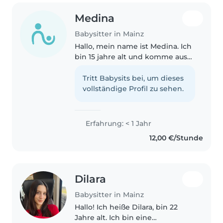
Medina
Babysitter in Mainz
Hallo, mein name ist Medina. Ich
bin 15 jahre alt und komme aus
mainz ich habe erfahrung im
umgang mit kindern weil ich oft
Tritt Babysits bei, um dieses
auf jüngere verwandte
vollständige Profil zu sehen.
aufgepasst habe und ein 2
wöchiges..
Erfahrung: < 1 Jahr
12,00 €/Stunde
Dilara
Babysitter in Mainz
Hallo! Ich heiße Dilara, bin 22
Jahre alt. Ich bin eine