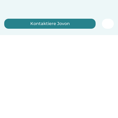
Kontaktiere Jovon
Jetzt anmelden
Deutsch
So funktionierts
Hilfe