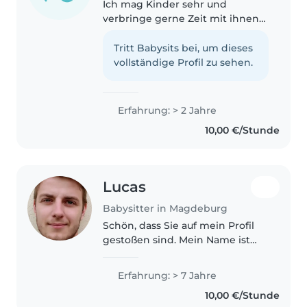
Ich mag Kinder sehr und
verbringe gerne Zeit mit ihnen
Ich bin geduldig zuverlässig und
habe bereits Erfahrungen im
Tritt Babysits bei, um dieses
Umgang mit Kindern
vollständige Profil zu sehen.
gesammelt
Erfahrung: > 2 Jahre
10,00 €/Stunde
Lucas
Babysitter in Magdeburg
Schön, dass Sie auf mein Profil
gestoßen sind. Mein Name ist
Lucas, 28 Jahre alt und arbeite
sehr gern mit Kindern in den
Erfahrung: > 7 Jahre
unterschiedlichen
10,00 €/Stunde
Altersgruppen, ich bin