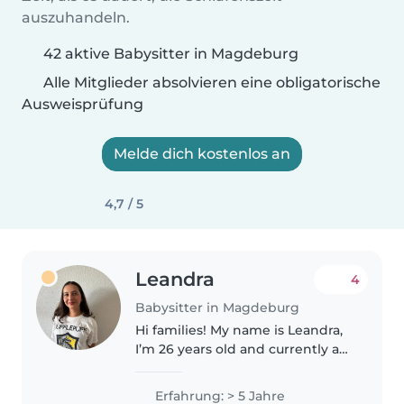
auszuhandeln.
42 aktive Babysitter in Magdeburg
Alle Mitglieder absolvieren eine obligatorische
Ausweisprüfung
Melde dich kostenlos an
4,7 / 5
Leandra
4
Babysitter in Magdeburg
Hi families! My name is Leandra,
I’m 26 years old and currently a
student. Over the past two years,
I worked as an au pair for three
Erfahrung: > 5 Jahre