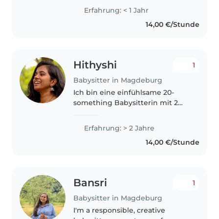
enjoy supporting families with
Erfahrung: < 1 Jahr
childcare.
14,00 €/Stunde
Hithyshi
1
Babysitter in Magdeburg
Ich bin eine einfühlsame 20-
something Babysitterin mit 2
Jahren Erfahrung in der
Betreuung von Kindern jeden
Erfahrung: > 2 Jahre
Alters. Ich spreche wenig
14,00 €/Stunde
Deutsch und fließend Englisch,
Hindi und Telugu..
Bansri
1
Babysitter in Magdeburg
I'm a responsible, creative