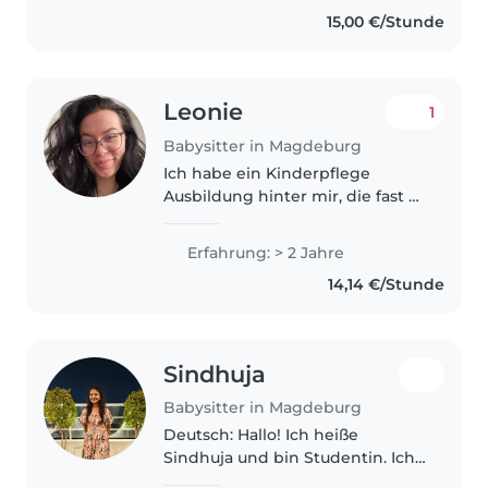
children (ages 4, 7, and 10), and
15,00 €/Stunde
before that,..
Leonie
1
Babysitter in Magdeburg
Ich habe ein Kinderpflege
Ausbildung hinter mir, die fast 2
Jahre ging sowie einen
kleineren Bruder weshalb ich
Erfahrung: > 2 Jahre
schon viel Erfahrung habe. Wäre
14,14 €/Stunde
die ganze Zeit verfügbar. Immer
pünktlich,..
Sindhuja
Babysitter in Magdeburg
Deutsch: Hallo! Ich heiße
Sindhuja und bin Studentin. Ich
verbringe sehr gerne Zeit mit