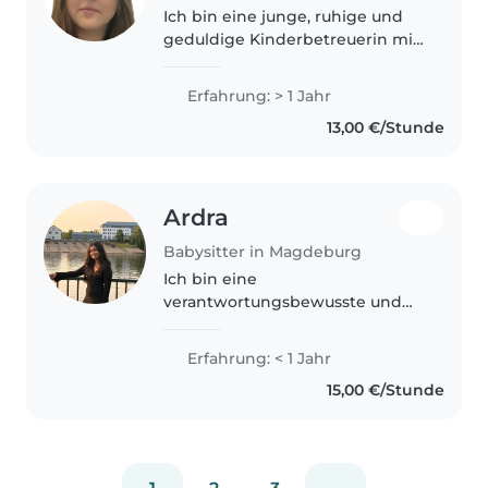
Ich bin eine junge, ruhige und
geduldige Kinderbetreuerin mit
einer Ausbildung zur
Kinderpflegerin und einem Jahr
Erfahrung: > 1 Jahr
Erfahrung in der Betreuung von
13,00 €/Stunde
Babys und Kleinkindern. Ich
spreche..
Ardra
Babysitter in Magdeburg
Ich bin eine
verantwortungsbewusste und
kreative Babysitterin, die gerne
mit Kindern im Alter von 1 bis 10
Erfahrung: < 1 Jahr
Jahren arbeitet. Ich bin
15,00 €/Stunde
freundlich und liebe es, mit
Kindern zu spielen,..