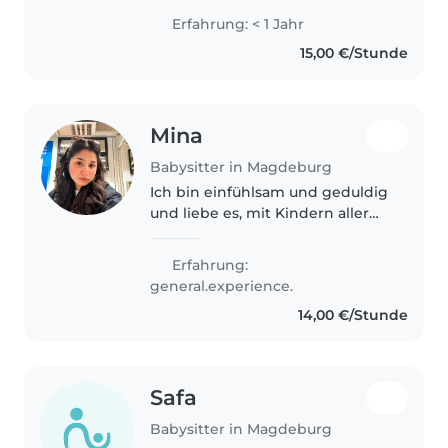
Kindern. Ich habe Erfahrung in
Erfahrung: < 1 Jahr
der Betreuung von Kindern in
15,00 €/Stunde
Familie und Nachbarschaft, z. B...
Mina
Babysitter in Magdeburg
Ich bin einfühlsam und geduldig
und liebe es, mit Kindern aller
Altersstufen zu arbeiten. Ich
habe einen Erste-Hilfe-Kurs
Erfahrung:
absolviert und spreche Deutsch,
general.experience.
Englisch und Urdu. Zu meinen..
14,00 €/Stunde
Safa
Babysitter in Magdeburg