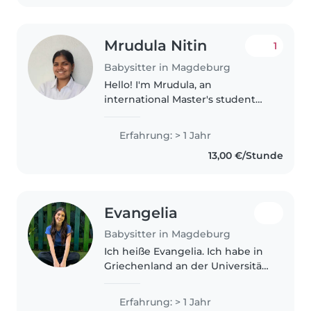
hauptberuflich auch..
Mrudula Nitin
1
Babysitter in Magdeburg
Hello! I'm Mrudula, an
international Master's student
living in Magdeburg. I am a
caring, patient, and responsible
Erfahrung: > 1 Jahr
person who enjoys spending
13,00 €/Stunde
time with children and making
them feel..
Evangelia
Babysitter in Magdeburg
Ich heiße Evangelia. Ich habe in
Griechenland an der Universität
der Ägäis Kindheitspädagogik
studiert und bin Pädagogin für
Erfahrung: > 1 Jahr
frühkindliche Erziehung. Ich