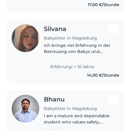
17,00 €/Stunde
habe ein Jahr in einem
Kindergarten..
Silvana
Babysitter in Magdeburg
Ich bringe viel Erfahrung in der
Betreuung von Babys und
Kleinkindern mit, auch bei
Kindern mit speziellen
Erfahrung: > 10 Jahre
Bedürfnissen. Ich bin herzlich,
14,00 €/Stunde
geduldig und habe eine
Ausbildung als Schulbegleiterin..
Bhanu
Babysitter in Magdeburg
I am a mature and dependable
student who values safety,
respect, and responsibility, and I