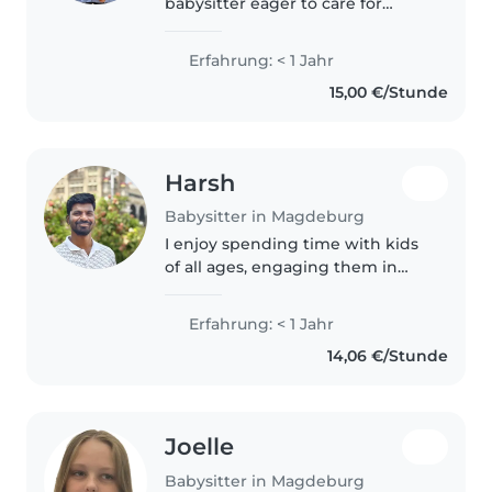
babysitter eager to care for
preschoolers and toddlers.
Fluent in English and German,
Erfahrung: < 1 Jahr
with first aid certification and
15,00 €/Stunde
experience in drawing, crafts,
and..
Harsh
Babysitter in Magdeburg
I enjoy spending time with kids
of all ages, engaging them in
drawing, reading, and fun
games. You'll find me reliable
Erfahrung: < 1 Jahr
and caring while assisting with
14,06 €/Stunde
simple cooking and homework
too!
Joelle
Babysitter in Magdeburg