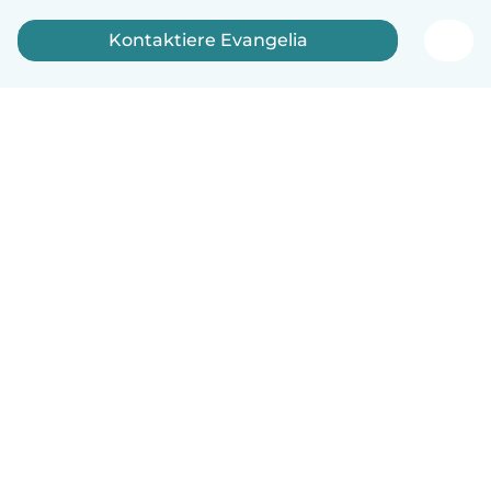
Kontaktiere Evangelia
Deutsch
So funktionierts
Hilfe
Bedingungen & Datenschutz
Preise
Impressum
Babysits für Berufstätige
Community Leitfaden