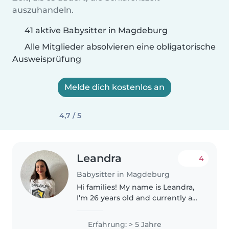
auszuhandeln.
41 aktive Babysitter in Magdeburg
Alle Mitglieder absolvieren eine obligatorische
Ausweisprüfung
Melde dich kostenlos an
4,7 / 5
Leandra
4
Babysitter in Magdeburg
Hi families! My name is Leandra,
I’m 26 years old and currently a
student. Over the past two years,
I worked as an au pair for three
Erfahrung: > 5 Jahre