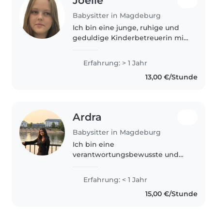
Joelle
Babysitter in Magdeburg
Ich bin eine junge, ruhige und
geduldige Kinderbetreuerin mit
einer Ausbildung zur
Kinderpflegerin und einem Jahr
Erfahrung: > 1 Jahr
Erfahrung in der Betreuung von
13,00 €/Stunde
Babys und Kleinkindern. Ich
spreche..
Ardra
Babysitter in Magdeburg
Ich bin eine
verantwortungsbewusste und
kreative Babysitterin, die gerne
mit Kindern im Alter von 1 bis 10
Erfahrung: < 1 Jahr
Jahren arbeitet. Ich bin
15,00 €/Stunde
freundlich und liebe es, mit
Kindern zu spielen,..