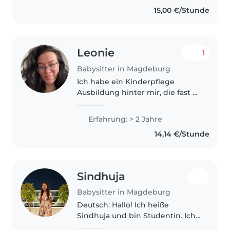
children (ages 4, 7, and 10), and
15,00 €/Stunde
before that,..
Leonie
1
Babysitter in Magdeburg
Ich habe ein Kinderpflege
Ausbildung hinter mir, die fast 2
Jahre ging sowie einen
kleineren Bruder weshalb ich
Erfahrung: > 2 Jahre
schon viel Erfahrung habe. Wäre
14,14 €/Stunde
die ganze Zeit verfügbar. Immer
pünktlich,..
Sindhuja
Babysitter in Magdeburg
Deutsch: Hallo! Ich heiße
Sindhuja und bin Studentin. Ich
verbringe sehr gerne Zeit mit