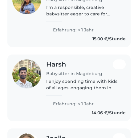
I'm a responsible, creative
babysitter eager to care for
preschoolers and toddlers.
Fluent in English and German,
Erfahrung: < 1 Jahr
with first aid certification and
15,00 €/Stunde
experience in drawing, crafts,
and..
Harsh
Babysitter in Magdeburg
I enjoy spending time with kids
of all ages, engaging them in
drawing, reading, and fun
games. You'll find me reliable
Erfahrung: < 1 Jahr
and caring while assisting with
14,06 €/Stunde
simple cooking and homework
too!