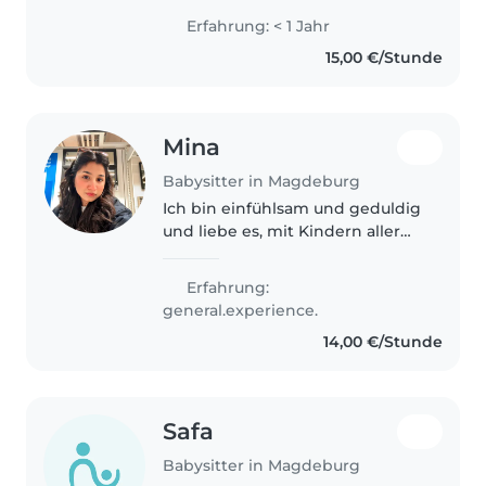
Kindern. Ich habe Erfahrung in
Erfahrung: < 1 Jahr
der Betreuung von Kindern in
15,00 €/Stunde
Familie und Nachbarschaft, z. B...
Mina
Babysitter in Magdeburg
Ich bin einfühlsam und geduldig
und liebe es, mit Kindern aller
Altersstufen zu arbeiten. Ich
habe einen Erste-Hilfe-Kurs
Erfahrung:
absolviert und spreche Deutsch,
general.experience.
Englisch und Urdu. Zu meinen..
14,00 €/Stunde
Safa
Babysitter in Magdeburg