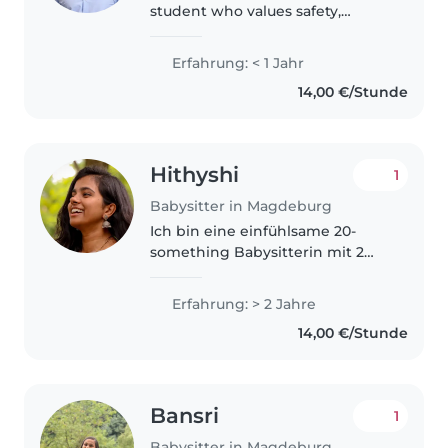
student who values safety,
respect, and responsibility, and I
enjoy supporting families with
Erfahrung: < 1 Jahr
childcare.
14,00 €/Stunde
Hithyshi
1
Babysitter in Magdeburg
Ich bin eine einfühlsame 20-
something Babysitterin mit 2
Jahren Erfahrung in der
Betreuung von Kindern jeden
Erfahrung: > 2 Jahre
Alters. Ich spreche wenig
14,00 €/Stunde
Deutsch und fließend Englisch,
Hindi und Telugu..
Bansri
1
Babysitter in Magdeburg