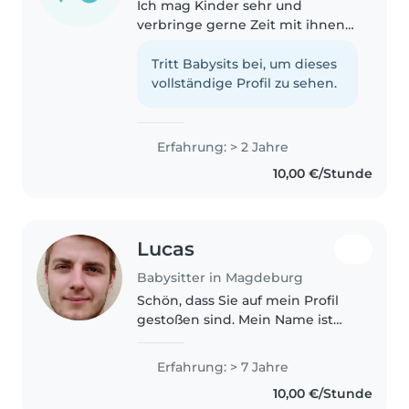
Ich mag Kinder sehr und
verbringe gerne Zeit mit ihnen
Ich bin geduldig zuverlässig und
habe bereits Erfahrungen im
Tritt Babysits bei, um dieses
Umgang mit Kindern
vollständige Profil zu sehen.
gesammelt
Erfahrung: > 2 Jahre
10,00 €/Stunde
Lucas
Babysitter in Magdeburg
Schön, dass Sie auf mein Profil
gestoßen sind. Mein Name ist
Lucas, 28 Jahre alt und arbeite
sehr gern mit Kindern in den
Erfahrung: > 7 Jahre
unterschiedlichen
10,00 €/Stunde
Altersgruppen, ich bin