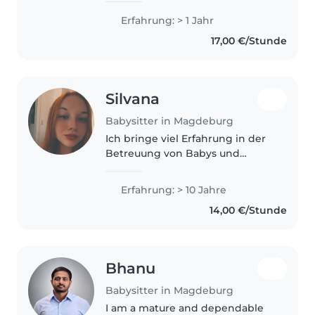
studiert und bin Pädagogin für
Erfahrung: > 1 Jahr
frühkindliche Erziehung. Ich
17,00 €/Stunde
habe ein Jahr in einem
Kindergarten..
Silvana
Babysitter in Magdeburg
Ich bringe viel Erfahrung in der
Betreuung von Babys und
Kleinkindern mit, auch bei
Kindern mit speziellen
Erfahrung: > 10 Jahre
Bedürfnissen. Ich bin herzlich,
14,00 €/Stunde
geduldig und habe eine
Ausbildung als Schulbegleiterin..
Bhanu
Babysitter in Magdeburg
I am a mature and dependable