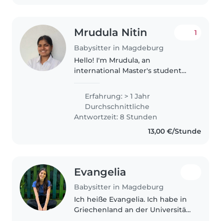
hauptberuflich auch..
Mrudula Nitin
1
Babysitter in Magdeburg
Hello! I'm Mrudula, an
international Master's student
living in Magdeburg. I am a
caring, patient, and responsible
Erfahrung: > 1 Jahr
person who enjoys spending
Durchschnittliche
time with children and making
Antwortzeit: 8 Stunden
them feel..
13,00 €/Stunde
Evangelia
Babysitter in Magdeburg
Ich heiße Evangelia. Ich habe in
Griechenland an der Universität
der Ägäis Kindheitspädagogik