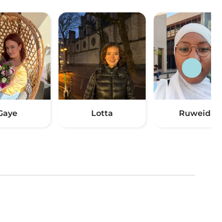
Gaye
Lotta
Ruweida