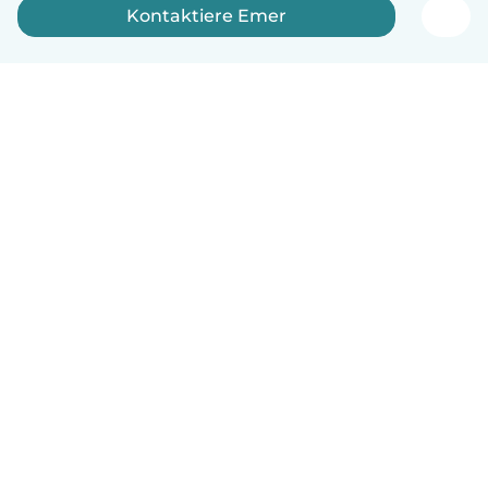
Kontaktiere Emer
Deutsch
So funktionierts
Hilfe
Bedingungen & Datenschutz
Preise
Impressum
Babysits für Berufstätige
Community Leitfaden