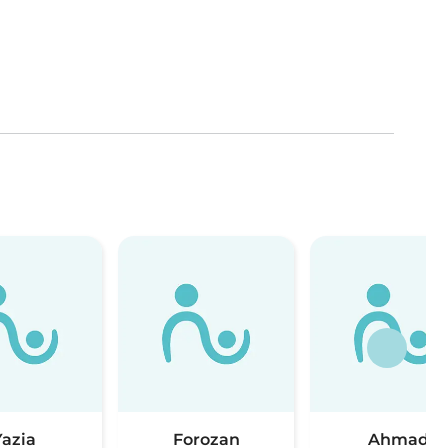
Yazia
Forozan
Ahmad