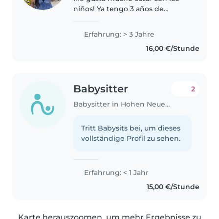
niños! Ya tengo 3 años de
experiencia cuidando niños me
gusta mucho hacer
Erfahrung: > 3 Jahre
manualidades, pintar y cocinar
16,00 €/Stunde
con ellos , soy creativa y con
micha empatía Actualmente..
Babysitter
2
Babysitter in Hohen Neuendorf
Tritt Babysits bei, um dieses
vollständige Profil zu sehen.
Erfahrung: < 1 Jahr
15,00 €/Stunde
Karte herauszoomen, um mehr Ergebnisse zu