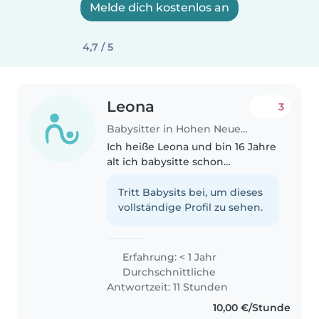
Melde dich kostenlos an
4,7 / 5
Leona
3
Babysitter in Hohen Neuendorf
Ich heiße Leona und bin 16 Jahre
alt ich babysitte schon
Kleinkinder und Babys seitdem
ich 14 bin in meiner Familie. Ich
Tritt Babysits bei, um dieses
möchte später Erzieherin
vollständige Profil zu sehen.
werden und bis dahin
babysitten, ich..
Erfahrung: < 1 Jahr
Durchschnittliche
Antwortzeit: 11 Stunden
10,00 €/Stunde