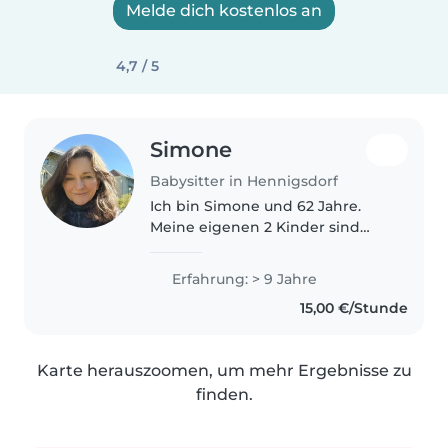
Melde dich kostenlos an
4,7 / 5
Simone
Babysitter in Hennigsdorf
Ich bin Simone und 62 Jahre.
Meine eigenen 2 Kinder sind
erwachsen. Ich arbeite als
Kinderfrau in einem Minijob und
Erfahrung: > 9 Jahre
betreue 2 Mädchen im
15,00 €/Stunde
Schulalter. Mein erlernter Beruf
ist Krankenschwester...
Karte herauszoomen, um mehr Ergebnisse zu
finden.