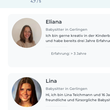
4,7 / 5
Eliana
Babysitter in Gerlingen
Ich bin gerne kreativ in der Kinde
und habe bereits drei Jahre Erfahr
Alters. Ich spreche Deutsch, Englisc
gerne vor und..
Erfahrung: > 3 Jahre
Lina
Babysitter in Gerlingen
Hi, ich bin Lina Teichmann und 16 Jah
freundliche und fürsorgliche Babysi
Kindern spielt und ihnen etwas beib