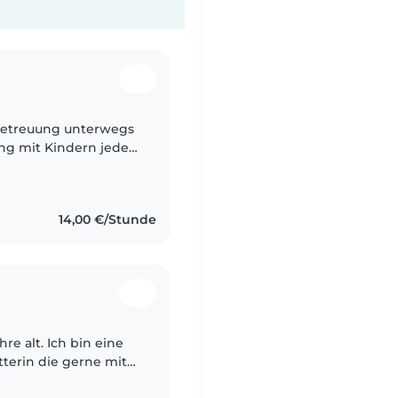
rbetreuung unterwegs
ung mit Kindern jeden
h und Spanisch, lese
14,00 €/Stunde
re alt. Ich bin eine
tterin die gerne mit
ringt. Ich habe