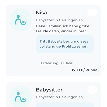
Nisa
Babysitter in Geislingen an der Steige
Liebe Familien, ich habe große
Freude daran, Kinder in ihrer
Entwicklung zu begleiten und
gemeinsam mit ihnen die Welt
Tritt Babysits bei, um dieses
zu entdecken. Ob Basteln,
vollständige Profil zu sehen.
Hausaufgabenhilfe oder
gemeinsames..
Erfahrung: < 1 Jahr
15,00 €/Stunde
Babysitter
Babysitter in Geislingen an der Steige