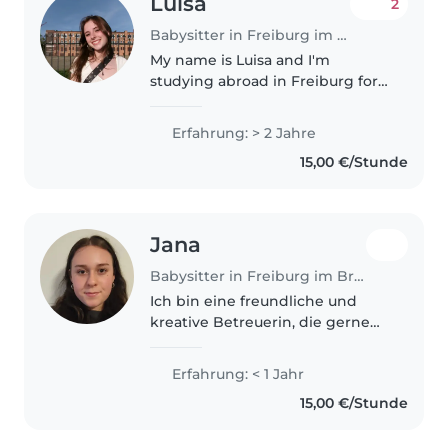
Luisa
2
Babysitter in Freiburg im Breisgau
My name is Luisa and I'm
studying abroad in Freiburg for
the year from Michigan, US! My
majors are environmental
Erfahrung: > 2 Jahre
studies and sustainability and
15,00 €/Stunde
german. I am wanting to help
out families..
Jana
Babysitter in Freiburg im Breisgau
Ich bin eine freundliche und
kreative Betreuerin, die gerne
mit Kindern im Vorschul- und
Grundschulalter arbeitet. Ich
Erfahrung: < 1 Jahr
mache gerade ein Freiwilliges-
15,00 €/Stunde
Soziales-Jahr und möchte mir
neben..