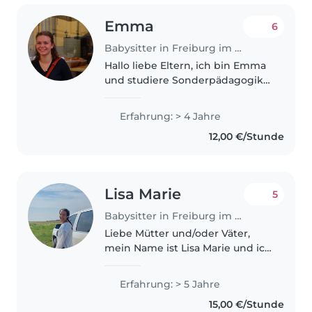
Emma
6
Babysitter in Freiburg im Breisgau
Hallo liebe Eltern, ich bin Emma
und studiere Sonderpädagogik
an der PH Freiburg. Seit über 6
Jahren engagiere ich mich aktiv
Erfahrung: > 4 Jahre
in der Kinder- und Jugendarbeit
12,00 €/Stunde
in meiner Heimatstadt..
Lisa Marie
5
Babysitter in Freiburg im Breisgau
Liebe Mütter und/oder Väter,
mein Name ist Lisa Marie und ich
bin 20 Jahre alt. Nach meinem
Abitur 2022 habe ich ein FSJ in
Erfahrung: > 5 Jahre
der Grundschule gemacht. Mir
15,00 €/Stunde
hat die intensive