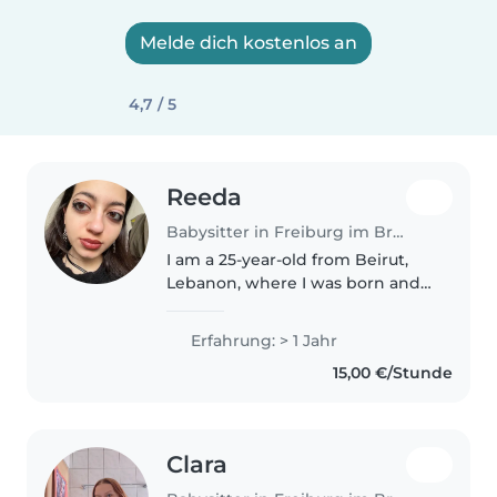
Melde dich kostenlos an
4,7 / 5
Reeda
Babysitter in Freiburg im Breisgau
I am a 25-year-old from Beirut,
Lebanon, where I was born and
raised. I recently moved here to
pursue my Master's degree in
Erfahrung: > 1 Jahr
Visual Anthropology and
15,00 €/Stunde
Documentary Practices. I hold a..
Clara