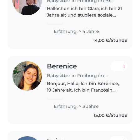
Babysitter in Freiburg im Breisgau
Hallöchen ich bin Clara, ich bin 21
Jahre alt und studiere soziale
Arbeit. Durch meine 3 Nichten
habe ich, seit ich 14 bin, viel
Erfahrung: > 4 Jahre
Erfahrung mit Kinderbetreuung
14,00 €/Stunde
gemacht. Ich habe außerdem..
Berenice
1
Babysitter in Freiburg im Breisgau
Bonjour, Hallo, Ich bin Bérénice,
19 Jahre alt. Ich bin Französin
und mache eine Ausbildung als
Physiotherapeutin. Ich habe
Erfahrung: > 3 Jahre
bereits viel Erfahrung mit
15,00 €/Stunde
Kindern : * 9 Monate als Au-pair..