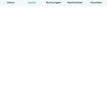
Home
Suche
Buchungen
Nachrichten
Favoriten
Deutsch
So funktionierts
Hilfe
Bedingungen & Datenschutz
Preise
Impressum
Babysits für Berufstätige
Community Leitfaden
© Babysits B.V.