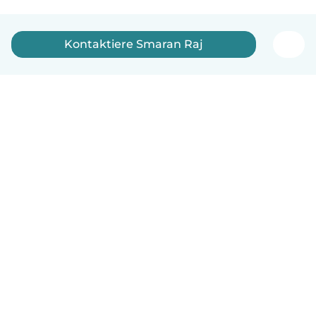
Kontaktiere Smaran Raj
Deutsch
So funktionierts
Hilfe
Bedingungen & Datenschutz
Preise
Impressum
Babysits für Berufstätige
Community Leitfaden