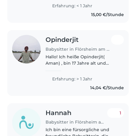
großen Familie mit sieben
Erfahrung: < 1 Jahr
Geschwistern und bin
15,00 €/Stunde
inzwischen zehnmal Tante.
Dadurch habe..
Opinderjit
Babysitter in Flörsheim am Main
Hallo! Ich heiße Opinderjit(
Aman) , bin 17 Jahre alt und
wohne in der Nähe von
Hofheim/Flörsheim. Obwohl ich
Erfahrung: > 1 Jahr
noch keine offizielle Erfahrung
14,04 €/Stunde
als Babysitterin habe, habe ich
regelmäßig..
Hannah
1
Babysitter in Flörsheim am Main
Ich bin eine fürsorgliche und