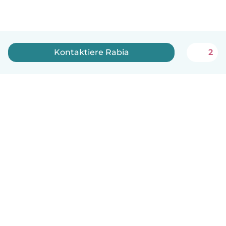
Kontaktiere Rabia
2
Deutsch
So funktionierts
Hilfe
Bedingungen & Datenschutz
Preise
Impressum
Babysits für Berufstätige
Community Leitfaden