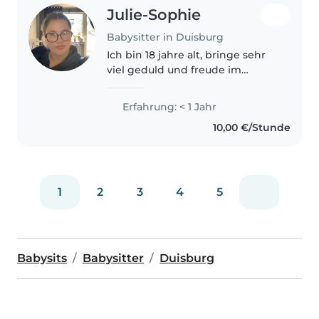
Julie-Sophie
Babysitter in Duisburg
Ich bin 18 jahre alt, bringe sehr
viel geduld und freude im
Umgang mit Kindern jedes
Alters mit. Ich bin angehende
Erfahrung: < 1 Jahr
Pflegefachkraft und habe auch
10,00 €/Stunde
bereits auf höchst-
spezialisierten..
1
2
3
4
5
Babysits
Babysitter
Duisburg