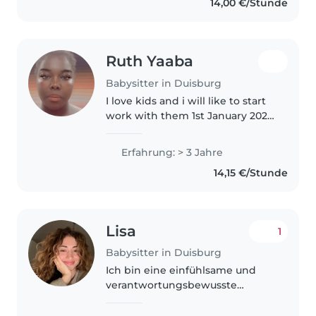
14,00 €/Stunde
Basteln oder Hausaufgaben – ich
begleite Ihre Kinder gerne..
Ruth Yaaba
Babysitter in Duisburg
I love kids and i will like to start
work with them 1st January 2027
because i have two jobs i am
doing and the contract will end
Erfahrung: > 3 Jahre
of August and the other one the
14,15 €/Stunde
end of DecemberIch..
Lisa
1
Babysitter in Duisburg
Ich bin eine einfühlsame und
verantwortungsbewusste
Babysitterin in ihren 30ern, die
gerne mit Kindern arbeitet. Ich