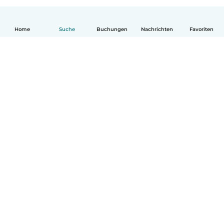
Home
Suche
Buchungen
Nachrichten
Favoriten
Deutsch
So funktionierts
Hilfe
Bedingungen & Datenschutz
Preise
Impressum
Babysits für Berufstätige
Community Leitfaden