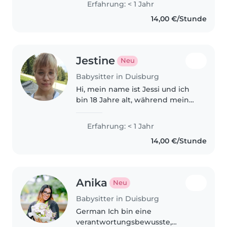
Erfahrung: < 1 Jahr
habe Erfahrung mit
14,00 €/Stunde
Kleinkindern und liebe es, ihnen
beim Zeichnen,..
Jestine
Neu
Babysitter in Duisburg
Hi, mein name ist Jessi und ich
bin 18 Jahre alt, während meines
Auslandsjahrs in Kanada habe
ich durch meine zwei kleinen
Erfahrung: < 1 Jahr
Gastgeschwister (3 und 6 Jahre)
14,00 €/Stunde
festgestellt, dass der Umgang..
Anika
Neu
Babysitter in Duisburg
German Ich bin eine
verantwortungsbewusste,