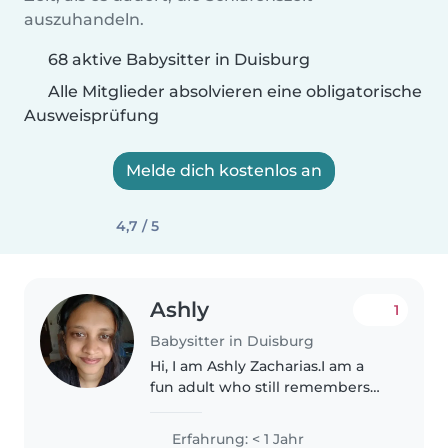
auszuhandeln.
68 aktive Babysitter in Duisburg
Alle Mitglieder absolvieren eine obligatorische
Ausweisprüfung
Melde dich kostenlos an
4,7 / 5
Ashly
1
Babysitter in Duisburg
Hi, I am Ashly Zacharias.I am a
fun adult who still remembers
how to play tags and other fun
games.I specilaze in crafts,chaos
Erfahrung: < 1 Jahr