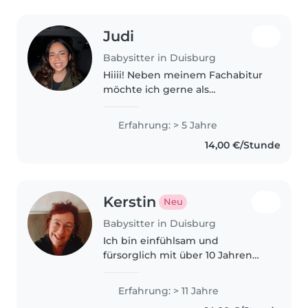
Judi
Babysitter in Duisburg
Hiiii! Neben meinem Fachabitur
möchte ich gerne als
Babysitterin arbeiten, da ich
sehr gut mit kleinen Kindern
Erfahrung: > 5 Jahre
umgehen kann und bereits
14,00 €/Stunde
Erfahrung in der Betreuung von
Kindern gesammelt..
Kerstin
Neu
Babysitter in Duisburg
Ich bin einfühlsam und
fürsorglich mit über 10 Jahren
Erfahrung in der
Kinderbetreuung aller
Erfahrung: > 11 Jahre
Altersgruppen. Ob Vorlesen,