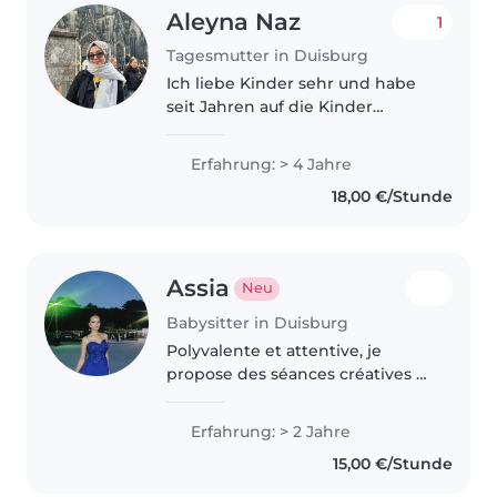
Aleyna Naz
1
Tagesmutter in Duisburg
Ich liebe Kinder sehr und habe
seit Jahren auf die Kinder
meiner Geschwister, Cousins
und vieler anderer Leute
Erfahrung: > 4 Jahre
aufgepasst. Außerdem ist mein
18,00 €/Stunde
Cousin ein Kind mit besonderen
Bedürfnissen,..
Assia
Neu
Babysitter in Duisburg
Polyvalente et attentive, je
propose des séances créatives et
bienveillantes pour les enfants
de 2 à 12 ans, habituée aux
Erfahrung: > 2 Jahre
besoins spécifiques. Bilingue et
15,00 €/Stunde
formée aux premiers secours,..