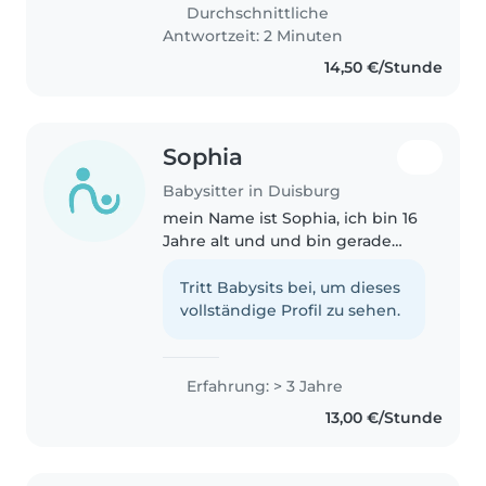
management, helps in
Durchschnittliche
homework and also feed
Antwortzeit: 2 Minuten
children.I..
14,50 €/Stunde
Sophia
Babysitter in Duisburg
mein Name ist Sophia, ich bin 16
Jahre alt und und bin gerade
noch in der Schule . Ich möchte
gerne als Babysitterin arbeiten,
Tritt Babysits bei, um dieses
weil ich Kinder sehr gerne mag
vollständige Profil zu sehen.
und gut mit ihnen umgehen..
Erfahrung: > 3 Jahre
13,00 €/Stunde