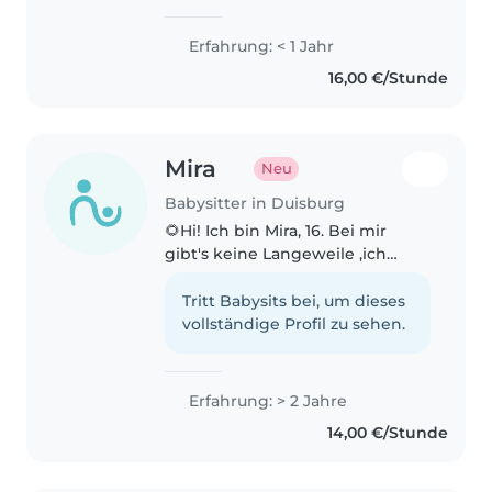
geduldige und zuverlässige
Babysitterin sowie
Erfahrung: < 1 Jahr
Masterstudentin der
16,00 €/Stunde
Psychologie. Durch mein
Studium habe ich ein gutes
Verständnis für die..
Mira
Neu
Babysitter in Duisburg
🌻Hi! Ich bin Mira, 16. Bei mir
gibt's keine Langeweile ,ich
liebe Musik, spiele Klavier, male,
bastle und tanze total gerne.
Tritt Babysits bei, um dieses
Nach den Sommerferien starte
vollständige Profil zu sehen.
ich mein Fachabi im Bereich..
Erfahrung: > 2 Jahre
14,00 €/Stunde