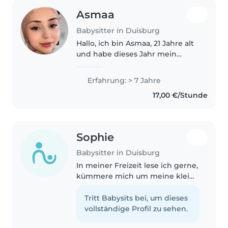
Asmaa
Babysitter in Duisburg
Hallo, ich bin Asmaa, 21 Jahre alt
und habe dieses Jahr mein
Abitur gemacht. Ich habe bereits
mehrere Familien als
Erfahrung: > 7 Jahre
Babysitterin unterstützt und
17,00 €/Stunde
betreue aktuell ebenfalls noch
eine..
Sophie
Babysitter in Duisburg
In meiner Freizeit lese ich gerne,
kümmere mich um meine kleine
Schwester, schreibe Bücher,
Male und kochen Zudem gerne.
Tritt Babysits bei, um dieses
vollständige Profil zu sehen.