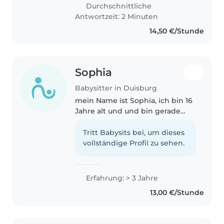
management, helps in
Durchschnittliche
homework and also feed
Antwortzeit: 2 Minuten
children.I..
14,50 €/Stunde
Sophia
Babysitter in Duisburg
mein Name ist Sophia, ich bin 16
Jahre alt und und bin gerade
noch in der Schule . Ich möchte
gerne als Babysitterin arbeiten,
Tritt Babysits bei, um dieses
weil ich Kinder sehr gerne mag
vollständige Profil zu sehen.
und gut mit ihnen umgehen..
Erfahrung: > 3 Jahre
13,00 €/Stunde