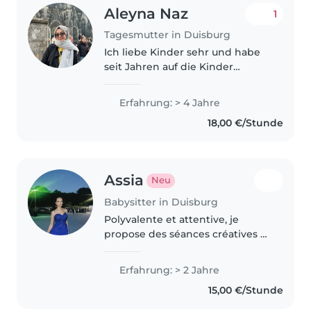
Aleyna Naz
1
Tagesmutter in Duisburg
Ich liebe Kinder sehr und habe
seit Jahren auf die Kinder
meiner Geschwister, Cousins
und vieler anderer Leute
Erfahrung: > 4 Jahre
aufgepasst. Außerdem ist mein
18,00 €/Stunde
Cousin ein Kind mit besonderen
Bedürfnissen,..
Assia
Neu
Babysitter in Duisburg
Polyvalente et attentive, je
propose des séances créatives et
bienveillantes pour les enfants
de 2 à 12 ans, habituée aux
Erfahrung: > 2 Jahre
besoins spécifiques. Bilingue et
15,00 €/Stunde
formée aux premiers secours,..