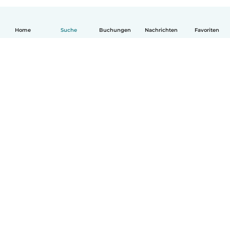
Home
Suche
Buchungen
Nachrichten
Favoriten
Deutsch
So funktionierts
Hilfe
Bedingungen & Datenschutz
Preise
Impressum
Babysits für Berufstätige
Community Leitfaden