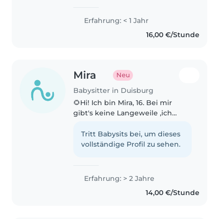
geduldige und zuverlässige
Babysitterin sowie
Erfahrung: < 1 Jahr
Masterstudentin der
16,00 €/Stunde
Psychologie. Durch mein
Studium habe ich ein gutes
Verständnis für die..
Mira
Neu
Babysitter in Duisburg
🌻Hi! Ich bin Mira, 16. Bei mir
gibt's keine Langeweile ,ich
liebe Musik, spiele Klavier, male,
bastle und tanze total gerne.
Tritt Babysits bei, um dieses
Nach den Sommerferien starte
vollständige Profil zu sehen.
ich mein Fachabi im Bereich..
Erfahrung: > 2 Jahre
14,00 €/Stunde