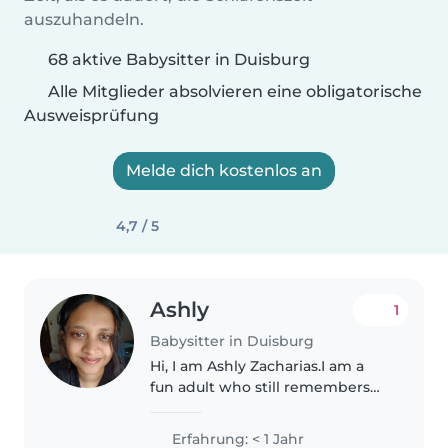
auszuhandeln.
68 aktive Babysitter in Duisburg
Alle Mitglieder absolvieren eine obligatorische
Ausweisprüfung
Melde dich kostenlos an
4,7 / 5
Ashly
1
Babysitter in Duisburg
Hi, I am Ashly Zacharias.I am a
fun adult who still remembers
how to play tags and other fun
games.I specilaze in crafts,chaos
Erfahrung: < 1 Jahr