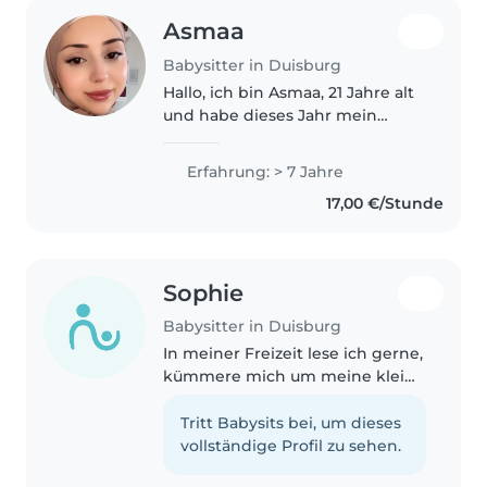
Asmaa
Babysitter in Duisburg
Hallo, ich bin Asmaa, 21 Jahre alt
und habe dieses Jahr mein
Abitur gemacht. Ich habe bereits
mehrere Familien als
Erfahrung: > 7 Jahre
Babysitterin unterstützt und
17,00 €/Stunde
betreue aktuell ebenfalls noch
eine..
Sophie
Babysitter in Duisburg
In meiner Freizeit lese ich gerne,
kümmere mich um meine kleine
Schwester, schreibe Bücher,
Male und kochen Zudem gerne.
Tritt Babysits bei, um dieses
vollständige Profil zu sehen.