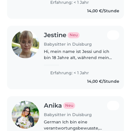
Erfahrung: < 1 Jahr
habe Erfahrung mit
14,00 €/Stunde
Kleinkindern und liebe es, ihnen
beim Zeichnen,..
Jestine
Neu
Babysitter in Duisburg
Hi, mein name ist Jessi und ich
bin 18 Jahre alt, während meines
Auslandsjahrs in Kanada habe
ich durch meine zwei kleinen
Erfahrung: < 1 Jahr
Gastgeschwister (3 und 6 Jahre)
14,00 €/Stunde
festgestellt, dass der Umgang..
Anika
Neu
Babysitter in Duisburg
German Ich bin eine
verantwortungsbewusste,