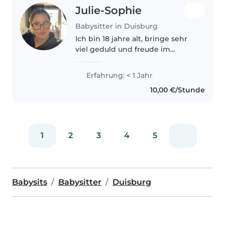
Julie-Sophie
Babysitter in Duisburg
Ich bin 18 jahre alt, bringe sehr
viel geduld und freude im
Umgang mit Kindern jedes
Alters mit. Ich bin angehende
Erfahrung: < 1 Jahr
Pflegefachkraft und habe auch
10,00 €/Stunde
bereits auf höchst-
spezialisierten..
1
2
3
4
5
Babysits
Babysitter
Duisburg