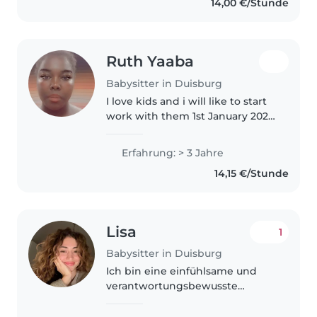
14,00 €/Stunde
Basteln oder Hausaufgaben – ich
begleite Ihre Kinder gerne..
Ruth Yaaba
Babysitter in Duisburg
I love kids and i will like to start
work with them 1st January 2027
because i have two jobs i am
doing and the contract will end
Erfahrung: > 3 Jahre
of August and the other one the
14,15 €/Stunde
end of DecemberIch..
Lisa
1
Babysitter in Duisburg
Ich bin eine einfühlsame und
verantwortungsbewusste
Babysitterin in ihren 30ern, die
gerne mit Kindern arbeitet. Ich