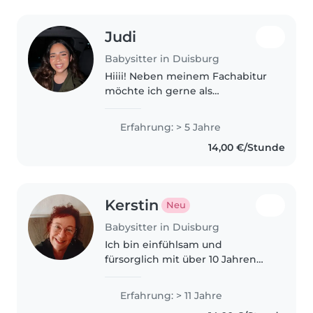
Judi
Babysitter in Duisburg
Hiiii! Neben meinem Fachabitur
möchte ich gerne als
Babysitterin arbeiten, da ich
sehr gut mit kleinen Kindern
Erfahrung: > 5 Jahre
umgehen kann und bereits
14,00 €/Stunde
Erfahrung in der Betreuung von
Kindern gesammelt..
Kerstin
Neu
Babysitter in Duisburg
Ich bin einfühlsam und
fürsorglich mit über 10 Jahren
Erfahrung in der
Kinderbetreuung aller
Erfahrung: > 11 Jahre
Altersgruppen. Ob Vorlesen,