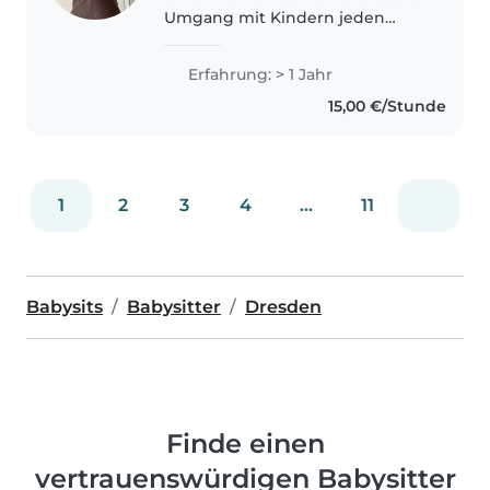
Umgang mit Kindern jeden
Alters. Mit meiner staatlichen
Erzieherausbildung und Praktika
Erfahrung: > 1 Jahr
Erfahrung – auch mit Kindern
15,00 €/Stunde
mit ADHS, Epilepsie oder
Entwicklungsverzögerungen..
1
2
3
4
...
11
Babysits
Babysitter
Dresden
Finde einen
vertrauenswürdigen Babysitter