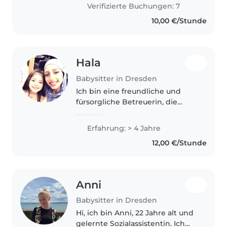
Erfahrung mit Kindern im Alter
Verifizierte Buchungen: 7
von 1-10 Jahren. Ich kann..
10,00 €/Stunde
Hala
Babysitter in Dresden
Ich bin eine freundliche und
fürsorgliche Betreuerin, die
gerne mit Kindern jeden Alters
spielt und kreativ ist. Ich spreche
Erfahrung: > 4 Jahre
Deutsch und Arabisch und habe
12,00 €/Stunde
Erfahrung mit Babys,
Kleinkindern,..
Anni
Babysitter in Dresden
Hi, ich bin Anni, 22 Jahre alt und
gelernte Sozialassistentin. Ich