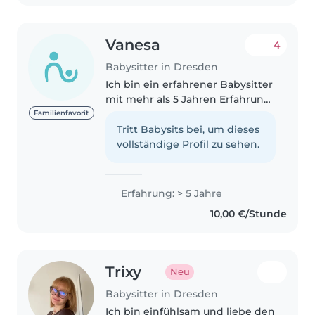
Vanesa
4
Babysitter in Dresden
Ich bin ein erfahrener Babysitter
mit mehr als 5 Jahren Erfahrung
in der Betreuung von Babys,
Familienfavorit
Kleinkindern, Vorschulkindern
Tritt Babysits bei, um dieses
und Grundschülern. Ich spreche
vollständige Profil zu sehen.
Deutsch, Englisch und
Tschechisch..
Erfahrung: > 5 Jahre
10,00 €/Stunde
Trixy
Neu
Babysitter in Dresden
Ich bin einfühlsam und liebe den