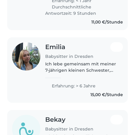
Erfahrung: < 1 Jahr
mein Deutsch weiter. Meine
Durchschnittliche
Muttersprache ist Spanisch. Ich
Antwortzeit: 9 Stunden
bin Radiologietechnikerin,..
11,00 €/Stunde
Emilia
Babysitter in Dresden
Ich lebe gemeinsam mit meiner
7-jährigen kleinen Schwester,
wodurch ich viel Erfahrung im
Umgang mit Kindern im Alltag
Erfahrung: > 6 Jahre
habe. Zusätzlich habe ich bereits
15,00 €/Stunde
Babysitting-Erfahrung mit
einem..
Bekay
Babysitter in Dresden