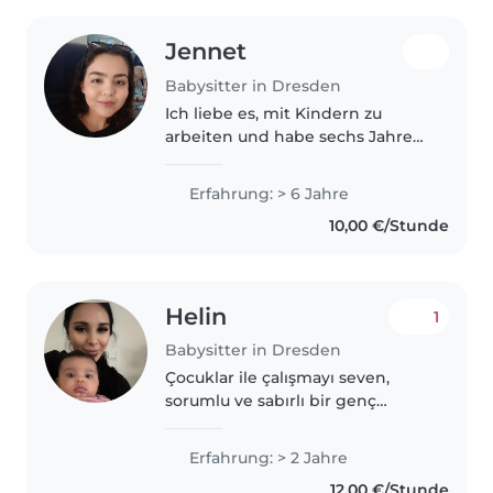
Jennet
Babysitter in Dresden
Ich liebe es, mit Kindern zu
arbeiten und habe sechs Jahre
Erfahrung mit Babys und
Kindern in jedem Alter. Ich bin
Erfahrung: > 6 Jahre
zuverlässig, gesprächig und
10,00 €/Stunde
mehrsprachig (Deutsch,
Russisch, Türkisch)...
Helin
1
Babysitter in Dresden
Çocuklar ile çalışmayı seven,
sorumlu ve sabırlı bir genç
bebek bakıcısıyım. 2 yılı aşkın
deneyimime sahiptirim ve
Erfahrung: > 2 Jahre
bebekten okula giden çocuklarla
12,00 €/Stunde