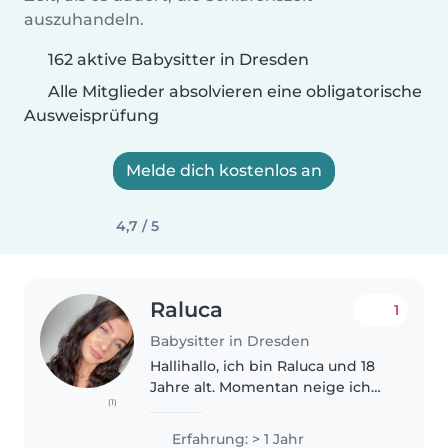
auszuhandeln.
162 aktive Babysitter in Dresden
Alle Mitglieder absolvieren eine obligatorische
Ausweisprüfung
Melde dich kostenlos an
4,7 / 5
Raluca
1
Babysitter in Dresden
Hallihallo, ich bin Raluca und 18
Jahre alt. Momentan neige ich
(1)
mich dem Ende meines FSJ in
einem Kindergarten zu. Ich habe
Erfahrung: > 1 Jahr