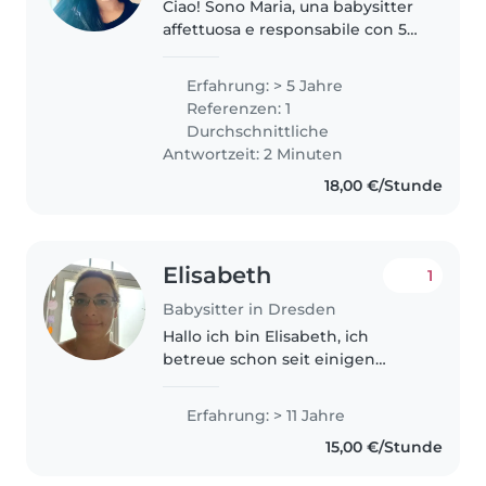
Ciao! Sono Maria, una babysitter
affettuosa e responsabile con 5
anni di esperienza con bambini
di tutte le età. Parlo inglese,
Erfahrung: > 5 Jahre
italiano e tedesco e adoro creare
Referenzen: 1
lavoretti, suonare..
Durchschnittliche
Antwortzeit: 2 Minuten
18,00 €/Stunde
Elisabeth
1
Babysitter in Dresden
Hallo ich bin Elisabeth, ich
betreue schon seit einigen
Jahren Kinder. Die Arbeit mit
den Kindern macht mir riesigen
Erfahrung: > 11 Jahre
Spaß. Ich habe vor 4 Jahren
15,00 €/Stunde
meinen letzten Erste Hilfe Kurs
absolviert....werde..