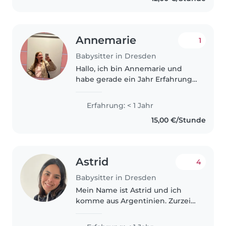
tecrübem var. İlk yardım
eğitimliyim..
Annemarie
1
Babysitter in Dresden
Hallo, ich bin Annemarie und
habe gerade ein Jahr Erfahrung
gesammelt als Au-pair in
Dänemark. Dort habe ich auf
Erfahrung: < 1 Jahr
drei Kinder im alter von 3-5
15,00 €/Stunde
Jahren aufgepasst. Davor habe
ich auch..
Astrid
4
Babysitter in Dresden
Mein Name ist Astrid und ich
komme aus Argentinien. Zurzeit
mache ich meinen B1-
Deutschkurs und verbessere