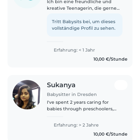
Ich bin eine freundliche und
kreative Teenagerin, die gerne
mit Kindern aller Altersgruppen
spielt und Zeit verbringt. Ich bin
Tritt Babysits bei, um dieses
mehrsprachig (Deutsch,
vollständige Profil zu sehen.
Englisch, Französisch) und kann..
Erfahrung: < 1 Jahr
10,00 €/Stunde
Sukanya
Babysitter in Dresden
I've spent 2 years caring for
babies through preschoolers,
blending play with learning
through art, stories, and music.
Erfahrung: > 2 Jahre
As a patient, friendly caregiver
10,00 €/Stunde
with experience, I'm happy..