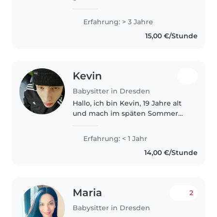
beginne im August meine
Ausbildung zur Erzieherin. Ich
Erfahrung: > 3 Jahre
habe durch bisherige
15,00 €/Stunde
Ausbildung und verschiedenen
(Jahres-)Praktika,..
Kevin
Babysitter in Dresden
Hallo, ich bin Kevin, 19 Jahre alt
und mach im späten Sommer
meine Ausbildung zum
Mediengestalter. Ich bin
Erfahrung: < 1 Jahr
freundlich, extrovertiert, kreativ
14,00 €/Stunde
und kann gut mit Menschen und
Kindern..
Maria
2
Babysitter in Dresden