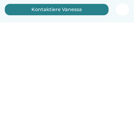
Kontaktiere Vanessa
Deutsch
So funktionierts
Hilfe
Bedingungen & Datenschutz
Preise
Impressum
Babysits für Berufstätige
Community Leitfaden