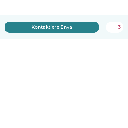
Kontaktiere Enya
3
Deutsch
So funktionierts
Hilfe
Bedingungen & Datenschutz
Preise
Impressum
Babysits für Berufstätige
Community Leitfaden