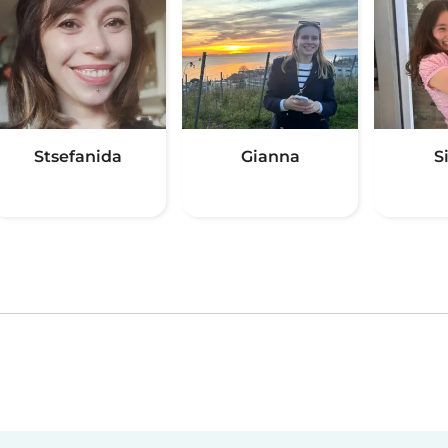
Stsefanida
Gianna
S