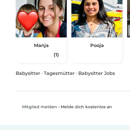
Manja
Pooja
(1)
Babysitter
·
Tagesmütter
·
Babysitter Jobs
•
Melde dich kostenlos an
Mitglied melden