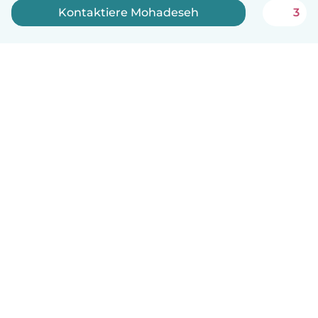
Kontaktiere Mohadeseh
3
Deutsch
So funktionierts
Hilfe
Bedingungen & Datenschutz
Preise
Impressum
Babysits für Berufstätige
Community Leitfaden