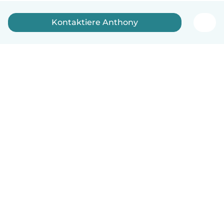
Kontaktiere Anthony
Deutsch
So funktionierts
Hilfe
Bedingungen & Datenschutz
Preise
Impressum
Babysits für Berufstätige
Community Leitfaden