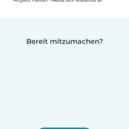
•
Melde dich kostenlos an
Mitglied melden
Bereit mitzumachen?