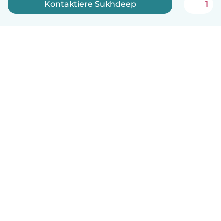
Kontaktiere Sukhdeep
1
Deutsch
So funktionierts
Hilfe
Bedingungen & Datenschutz
Preise
Impressum
Babysits für Berufstätige
Community Leitfaden