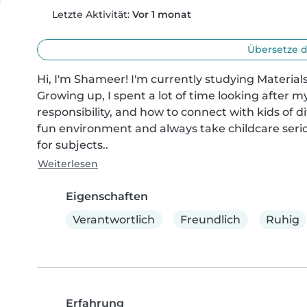
Letzte Aktivität:
Vor 1 monat
Übersetze d
Hi, I'm Shameer! I'm currently studying Material
Growing up, I spent a lot of time looking after 
responsibility, and how to connect with kids of dif
fun environment and always take childcare seriou
for subjects..
Weiterlesen
Eigenschaften
Verantwortlich
Freundlich
Ruhig
Erfahrung