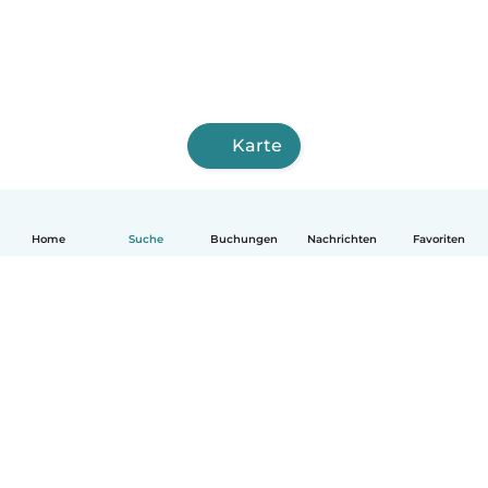
Karte
Home
Suche
Buchungen
Nachrichten
Favoriten
Deutsch
So funktionierts
Hilfe
Bedingungen & Datenschutz
Preise
Impressum