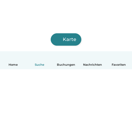
Karte
Home
Suche
Buchungen
Nachrichten
Favoriten
Deutsch
So funktionierts
Hilfe
Bedingungen & Datenschutz
Preise
Impressum